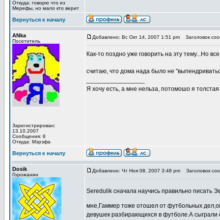
Откуда: говорю что из
Мерефы, но мало кто верит
Вернуться к началу
ANka
Добавлено: Вс Окт 14, 2007 1:51 pm
Заголовок соо
Посетитель
Как-то поздно уже говорить на эту тему...Но в
считаю, что дома нада было не "выпендриватьс
_________________
Я хочу есть, а мне нельза, потомошо я толстая.
Зарегистрирован:
13.10.2007
Сообщения: 8
Откуда: Мэрэфа
Вернуться к началу
Dosik
Добавлено: Чт Ноя 08, 2007 3:48 pm
Заголовок соо
Горожанин
Seredulik сначала научись правильно писать 
мне,Гаммер тоже отошел от футбольных дел,
девушек разбирающихся в футболе.А сыграли о