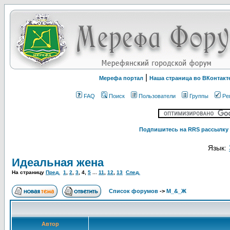
|
Мерефа портал
Наша страница во ВКонтакт
FAQ
Поиск
Пользователи
Группы
Ре
Подпишитесь на RRS рассылку 
Язык:
Идеальная жена
На страницу
Пред.
1
,
2
,
3
,
4
,
5
...
11
,
12
,
13
След.
Список форумов
->
М_&_Ж
Автор