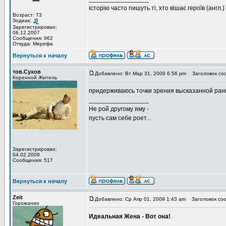
історію часто пишуть ті, хто вішає героїв (англ.)
Возраст: 73
Зодиак:
Зарегистрирован:
06.12.2007
Сообщения: 962
Откуда: Мерефа
Вернуться к началу
тов.Сухов
Добавлено: Вт Мар 31, 2009 6:56 pm
Заголовок со
Коренной Житель
придерживаюсь точки зрения высказанной ра
_________________
Не рой другому яму -
пусть сам себе роет...
Зарегистрирован:
04.02.2009
Сообщения: 517
Вернуться к началу
Zeit
Добавлено: Ср Апр 01, 2009 1:43 am
Заголовок соо
Горожанин
Идеальная Жена - Вот она!