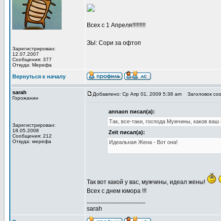
Всех с 1 Апреля!!!!!!!!!
ЗЫ: Сори за офтоп
Зарегистрирован:
12.07.2007
Сообщения: 377
Откуда: Мерефа
Вернуться к началу
sarah
Добавлено: Ср Апр 01, 2009 5:38 am
Заголовок соо
Горожанин
annaon писал(а):
Так, все-таки, господа Мужчины, каков ваш 
Зарегистрирован:
18.05.2008
Zeit писал(а):
Сообщения: 212
Откуда: мерефа
Идеальная Жена - Вот она!
Так вот какой у вас, мужчины, идеал жены!
Всех с днем юмора !!!
_________________
sarah