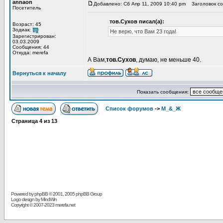
annaon
Добавлено: Сб Апр 11, 2009 10:40 pm
Заголовок со
Посетитель
тов.Сухов писал(а):
Возраст: 45
Зодиак:
Не верю, что Вам 23 года!
Зарегистрирован:
03.03.2009
Сообщения: 44
Откуда: merefa
А Вам,
тов.Сухов
, думаю, не меньше 40.
Вернуться к началу
Показать сообщения:
Список форумов
->
М_&_Ж
Страница
4
из
13
Powered by
phpBB
© 2001, 2005 phpBB Group
Logo design by MindWin
Copyright © 2007-2023 merefa.net