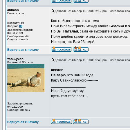
Вернуться к началу
annaon
Добавлено: Сб Апр 11, 2009 6:12 pm
Заголовок соо
Посетитель
Как-то быстро заглохла тема.
Возраст: 45
Пока кипели страсти между
Кошка Белочка
и
s
Зодиак:
Зарегистрирован:
Но Вы,
Наталья
, сами не выходите в сеть и др
03.03.2009
Сообщения: 44
Прям цербер какой-то или советская цензура.
Откуда: merefa
Не верю, что Вам 23 года!
Вернуться к началу
тов.Сухов
Добавлено: Сб Апр 11, 2009 9:49 pm
Заголовок соо
Коренной Житель
annaon
Не верю
, что Вам 23 года!
Как у Станиславского----------
_________________
Не рой другому яму -
пусть сам себе роет...
Зарегистрирован:
04.02.2009
Сообщения: 517
Вернуться к началу