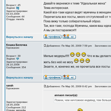
Давайте вернемся к теме "Идеальная жена"
Возраст: 45
Тема интересная.
Зодиак:
Зарегистрирован:
Какой все-таки идеал видят мужчины в женщин
03.03.2009
Сообщения: 44
Перечитала все посты, много отступлений от 
Откуда: merefa
Пока вижу только собирательный образ.
Так, все-таки, господа Мужчины, каков ваш идеа
А мы уж постараемся!!!
Вернуться к началу
Кошка Белочка
Добавлено: Пн Мар 30, 2009 7:59 pm
Заголовок со
Горожанин
Милые модеры!!!!!
Что ж вы делаете
Возраст: 39
Зодиак:
Зарегистрирован:
жить без неё не могу
28.10.2008
Знаете, я, конечно же, не прочитала все посты 
Сообщения: 354
Вернуться к началу
sarah
Добавлено: Пн Мар 30, 2009 8:42 pm
Заголовок со
Горожанин
annaon писал(а):
Помни, чем ничтожнее индивид, тем больше
Зарегистрирован:
18.05.2008
Сообщения: 212
Откуда: мерефа