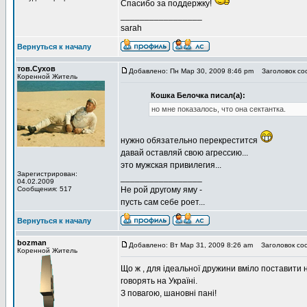
Спасибо за поддержку!
_________________
sarah
Вернуться к началу
тов.Сухов
Добавлено: Пн Мар 30, 2009 8:46 pm
Заголовок со
Коренной Житель
Кошка Белочка писал(а):
но мне показалось, что она сектантка.
нужно обязательно перекрестится
давай оставляй свою агрессию...
это мужская привилегия...
Зарегистрирован:
_________________
04.02.2009
Сообщения: 517
Не рой другому яму -
пусть сам себе роет...
Вернуться к началу
bozman
Добавлено: Вт Мар 31, 2009 8:26 am
Заголовок со
Коренной Житель
Що ж , для ідеальної дружини вміло поставити 
говорять на Україні.
З повагою, шановні пані!
_________________