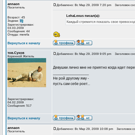
annaon
Добавлено: Вс Мар 29, 2009 7:20 pm
Заголовок со
Посетитель
LehaLexus писал(а):
Возраст: 45
Зодиак:
Каждый стремится показать свое превосход
Зарегистрирован:
03.03.2009
Сообщения: 44
Откуда: merefa
Вернуться к началу
тов.Сухов
Добавлено: Вс Мар 29, 2009 9:05 pm
Заголовок со
Коренной Житель
Девушки лично мне не приятно когда идет пер
_________________
Не рой другому яму -
пусть сам себе роет...
Зарегистрирован:
04.02.2009
Сообщения: 517
Вернуться к началу
annaon
Добавлено: Вс Мар 29, 2009 10:08 pm
Заголовок с
Посетитель