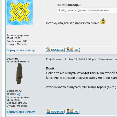
ЮЛИЯ писал(а):
Dosik, очень содержательно написано..
Потому что,все это пережито лично
Зарегистрирован:
05.09.2007
Сообщения: 203
Откуда: Мерефа
Вернуться к началу
bozman
Добавлено: Вс Янв 27, 2008 3:58 pm
Заголовок соо
Коренной Житель
Dosik
Секс в такие минуты отходит как бы на второй 
Можливо я щось не розумію, але у мене на думц
_________________
історію часто пишуть ті, хто вішає героїв (англ.)
Возраст: 73
Зодиак:
Зарегистрирован:
06.12.2007
Сообщения: 962
Откуда: Мерефа
Вернуться к началу