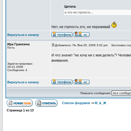
Цитата:
и это не глупость...
Нет, не глупость это, не переживай
Вернуться к началу
Ира Гранкина
Добавлено: Пн Янв 28, 2008 3:02 pm
Заголовок соо
Гость
И что значит "не хочу ни с кем делить"? Челове
внимания.
Зарегистрирован:
28.01.2008
Сообщения: 4
Вернуться к началу
Показать сообщения:
Список форумов
->
М_&_Ж
Страница
1
из
13