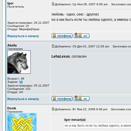
Igor
Добавлено: Ср Ноя 28, 2007 9:09 am
Заголовок соо
Посетитель
любовь - одно, секс - другое)
но а как быть если ты любиш одного, а имееш 
Зарегистрирован: 26.11.2007
Сообщения: 15
Откуда: Мерефа(Гора)-
Вернуться к началу
Akella
Добавлено: Сб Дек 01, 2007 12:28 am
Заголовок со
Горожанин
LehaLexus
, согласен
Возраст: 48
Зодиак:
Зарегистрирован: 05.11.2007
Сообщения: 151
Откуда: UA
Вернуться к началу
Dosik
Добавлено: Вт Янв 22, 2008 9:48 pm
Заголовок соо
Горожанин
Igor писал(а):
но а как быть если ты любиш одного, а име