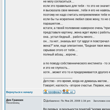
не могу согласиться....
если это правильно для тебя - то это не значи
я высказала свое мнение...тебе я его не навязы
поэтому не надо считать неприемлемое тебе 
если бы ты искрепнне любил свою жену, то не с
парашютом....
кстати, а твоей половинке наверное очень "пр
представьте картину...жена ждет мужа с работы.
она...устал бедный... работы много...
он....та нет...знаешь вот тут вдруг я повстреча
жена?" или, еще элегантнее, "Бедная твоя жена"
скрываю этого от тебя....
полный абзац ...короче...
а по поводу собственнического инстинкта - то э
и это не глупость...
хотя....может кто то и придерживается другого м
_________________
Детство - это время, когда не думаешь матом...
Говорят, наглость - второе счастье. Первое, не
Вернуться к началу
Ден Гранкин
Добавлено: Пн Янв 28, 2008 1:34 pm
Заголовок соо
Поселенец
Во первых, в реальности понятий "норма жизни