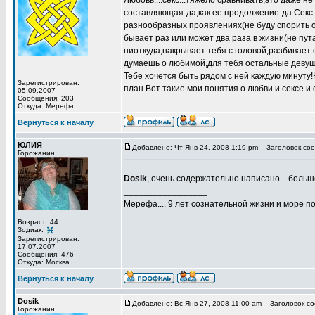
Любовь....секс...тяжело сравнивать,это даже н
составляющая-да,как ее продолжение-да.Секс 
разнообразных проявлениях(не буду спорить оч
бывает раз или может два раза в жизни(не пу
ниоткуда,накрывает тебя с головой,разбивает 
думаешь о любимой,для тебя остальные девушк
Тебе хочется быть рядом с ней каждую минуту!К
Зарегистрирован:
план.Вот такие мои понятия о любви и сексе и 
05.09.2007
Сообщения: 203
Откуда: Мерефа
Вернуться к началу
ЮЛИЯ
Добавлено: Чт Янв 24, 2008 1:19 pm
Заголовок соо
Горожанин
Dosik
, очень содержательно написано... больше
_________________
Мерефа.... 9 лет сознательной жизни и море п
Возраст: 44
Зодиак:
Зарегистрирован:
17.07.2007
Сообщения: 476
Откуда: Москва
Вернуться к началу
Dosik
Добавлено: Вс Янв 27, 2008 11:00 am
Заголовок со
Горожанин