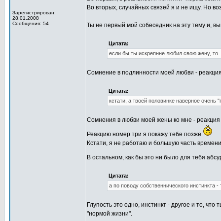
Во вторых, случайных связей я и не ищу. Но во
Зарегистрирован:
28.01.2008
Сообщения: 54
Ты не первый мой собеседник на эту тему и, 
Цитата:
если бы ты искрепнне любил свою жену, то..
Сомнение в подлинности моей любви - реакция
Цитата:
кстати, а твоей половинке наверное очень "
Сомнения в любви моей жены ко мне - реакция
Реакцию номер три я покажу тебе позже
Кстати, я не работаю и большую часть времен
В остальном, как бы это ни было для тебя абс
Цитата:
а по поводу собственнического инстинкта - 
Глупость это одно, инстинкт - другое и то, что 
"нормой жизни".