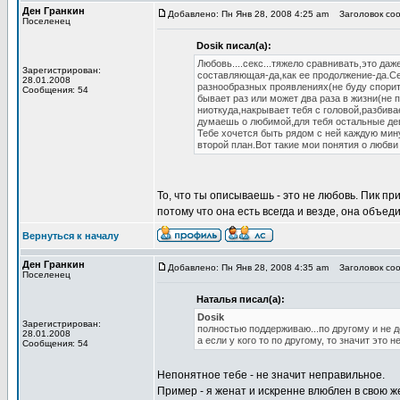
Ден Гранкин
Добавлено: Пн Янв 28, 2008 4:25 am
Заголовок соо
Поселенец
Dosik писал(а):
Любовь....секс...тяжело сравнивать,это даж
Зарегистрирован:
составляющая-да,как ее продолжение-да.Се
28.01.2008
разнообразных проявлениях(не буду спорить
Сообщения: 54
бывает раз или может два раза в жизни(не
ниоткуда,накрывает тебя с головой,разбива
думаешь о любимой,для тебя остальные де
Тебе хочется быть рядом с ней каждую мину
второй план.Вот такие мои понятия о любви 
То, что ты описываешь - это не любовь. Пик пр
потому что она есть всегда и везде, она объе
Вернуться к началу
Ден Гранкин
Добавлено: Пн Янв 28, 2008 4:35 am
Заголовок соо
Поселенец
Наталья писал(а):
Dosik
Зарегистрирован:
полностью поддерживаю...по другому и не до
28.01.2008
а если у кого то по другому, то значит это не
Сообщения: 54
Непонятное тебе - не значит неправильное.
Пример - я женат и искренне влюблен в свою ж