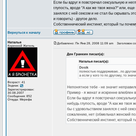
Если бы вдруг я повстречал сексуальную и нег
глупость, вроде "А как же твоя жена?" или, еще
занялся с ней сексом и не стал бы скрывать эт
и говорить) - другое дело.
Собственнический инстинкт, который ты почем
Вернуться к началу
Наталья
Добавлено: Пн Янв 28, 2008 11:09 am
Заголовок со
Коренной Житель
Ден Гранкин писал(а):
Наталья писал(а):
Dosik
полностью поддерживаю...по другому
а если у кого то по другому, то значи
Возраст: 41
Зодиак:
Непонятное тебе - не значит неправил
Зарегистрирован:
Пример - я женат и искренне влюблен в
30.08.2007
Сообщения: 852
Если бы вдруг я повстречал сексуальну
Откуда: Мерефа
нибудь глупость, вроде "А как же твоя 
бы с удовольствием занялся с ней сексо
сожалению, нет (обмельчал женский пол,
Собственнический инстинкт, который т