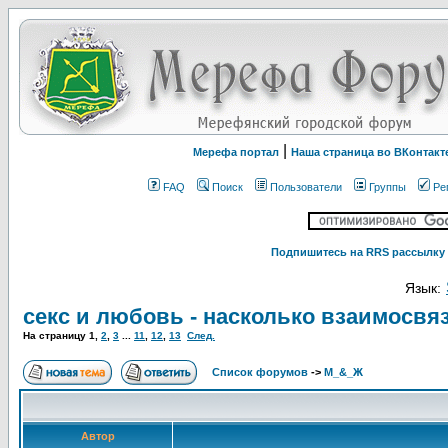
|
Мерефа портал
Наша страница во ВКонтакт
FAQ
Поиск
Пользователи
Группы
Ре
Подпишитесь на RRS рассылку 
Язык:
секс и любовь - насколько взаимосв
На страницу
1
,
2
,
3
...
11
,
12
,
13
След.
Список форумов
->
М_&_Ж
Автор