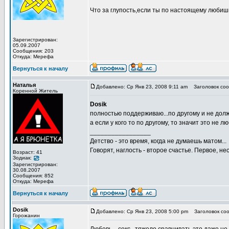
Что за глупость,если ты по настоящему любишь 
Зарегистрирован:
05.09.2007
Сообщения: 203
Откуда: Мерефа
Вернуться к началу
Наталья
Добавлено: Ср Янв 23, 2008 9:11 am
Заголовок соо
Коренной Житель
Dosik
полностью поддерживаю...по другому и не должн
а если у кого то по другому, то значит это не лю
_________________
Детство - это время, когда не думаешь матом...
Говорят, наглость - второе счастье. Первое, не
Возраст: 41
Зодиак:
Зарегистрирован:
30.08.2007
Сообщения: 852
Откуда: Мерефа
Вернуться к началу
Dosik
Добавлено: Ср Янв 23, 2008 5:00 pm
Заголовок соо
Горожанин