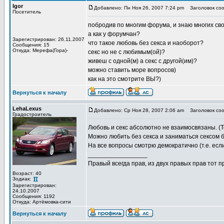
Igor
Добавлено: Пн Ноя 26, 2007 7:24 pm
Заголовок сооб
Посетитель
побродив по многим форума, и знаю многих сво
а как у форумчан?
Зарегистрирован: 26.11.2007
что такое любовь без секса и наоборот?
Сообщения: 15
Откуда: Мерефа(Гора)-
секс но не с любимым(ой)?
живеш с одной(м) а секс с другой(им)?
можно ставить море вопросов)
как на это смотрите ВЫ?)
Вернуться к началу
LehaLexus
Добавлено: Ср Ноя 28, 2007 2:06 am
Заголовок соо
Градостроитель
Любовь и секс абсолютно не взаимосвязаны. (Т
Можно любить без секса и заниматься сексом 
На все вопросы смотрю демократично (т.е. если
_________________
Правый всегда прав, из двух правых прав тот 
Возраст: 40
Зодиак:
Зарегистрирован:
24.10.2007
Сообщения: 1192
Откуда: Артёмовка-сити
Вернуться к началу