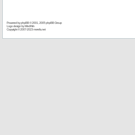
Powered by
phpBB
© 2001, 2005 phpBB Group
Logo design by MindWin
Copyright © 2007-2023 merefa.net