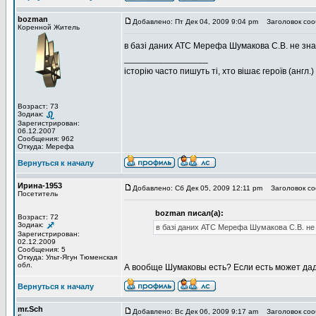
bozman
Добавлено: Пт Дек 04, 2009 9:04 pm
Заголовок соо
Коренной Житель
в базі даних АТС Мерефа Шумакова С.В. не зн
_________________
історію часто пишуть ті, хто вішає героїв (англ.)
Возраст: 73
Зодиак:
Зарегистрирован:
06.12.2007
Сообщения: 962
Откуда: Мерефа
Вернуться к началу
Ирина-1953
Добавлено: Сб Дек 05, 2009 12:11 pm
Заголовок со
Посетитель
bozman писал(а):
Возраст: 72
Зодиак:
в базі даних АТС Мерефа Шумакова С.В. не
Зарегистрирован:
02.12.2009
Сообщения: 5
Откуда: Ульт-Ягун Тюменская
обл.
А вообще Шумаковы есть? Если есть может дад
Вернуться к началу
mr.Sch
Добавлено: Вс Дек 06, 2009 9:17 am
Заголовок соо