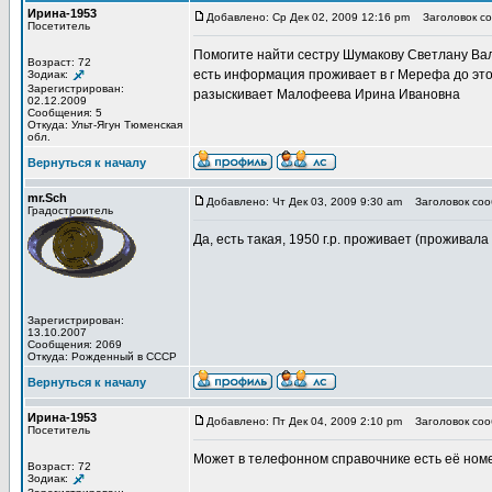
Ирина-1953
Добавлено: Ср Дек 02, 2009 12:16 pm
Заголовок со
Посетитель
Помогите найти сестру Шумакову Светлану Вале
Возраст: 72
есть информация проживает в г Мерефа до это
Зодиак:
Зарегистрирован:
разыскивает Малофеева Ирина Ивановна
02.12.2009
Сообщения: 5
Откуда: Ульт-Ягун Тюменская
обл.
Вернуться к началу
mr.Sch
Добавлено: Чт Дек 03, 2009 9:30 am
Заголовок соо
Градостроитель
Да, есть такая, 1950 г.р. проживает (проживала 
Зарегистрирован:
13.10.2007
Сообщения: 2069
Откуда: Рожденный в СССР
Вернуться к началу
Ирина-1953
Добавлено: Пт Дек 04, 2009 2:10 pm
Заголовок соо
Посетитель
Может в телефонном справочнике есть её ном
Возраст: 72
Зодиак: