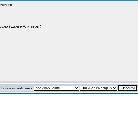
бщения:
одно ( Данте Алигьери )
Показать сообщения: