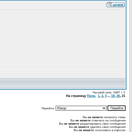
Часовой пояс: GMT + 2
На страницу
Пред.
1
,
2
,
3
...
19
,
20
,
21
Перейти:
Вы
не можете
начинать темы
Вы
не можете
отвечать на сообщения
Вы
не можете
редактировать свои сообщения
Вы
не можете
удалять свои сообщения
Вы
не можете
голосовать в опросах