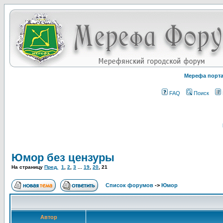
Мерефа порт
FAQ
Поиск
Юмор без цензуры
На страницу
Пред.
1
,
2
,
3
...
19
,
20
,
21
Список форумов
->
Юмор
Автор