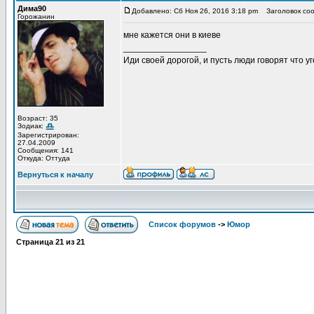
Дима90
Добавлено: Сб Ноя 26, 2016 3:18 pm
Заголовок соо
Горожанин
мне кажется они в киеве
_________________
Иди своей дорогой, и пусть люди говорят что уг
Возраст: 35
Зодиак:
Зарегистрирован:
27.04.2009
Сообщения: 141
Откуда: Оттуда
Вернуться к началу
Список форумов
->
Юмор
Страница
21
из
21