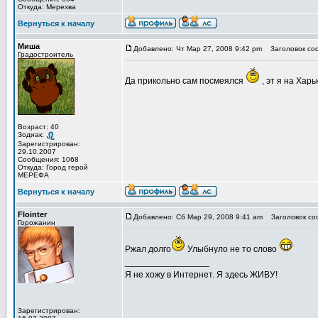
Откуда: Мерехва
Вернуться к началу
Миша
Добавлено: Чт Мар 27, 2008 9:42 pm
Заголовок со
Градостроитель
Да прикольно сам посмеялся
, эт я на Хар
Возраст: 40
Зодиак:
Зарегистрирован:
29.10.2007
Сообщения: 1068
Откуда: Город герой
МЕРЕФА
Вернуться к началу
Flointer
Добавлено: Сб Мар 29, 2008 9:41 am
Заголовок со
Горожанин
Ржал долго
Улыбнуло не то слово
_________________
Я не хожу в Интернет. Я здесь ЖИВУ!
Зарегистрирован: