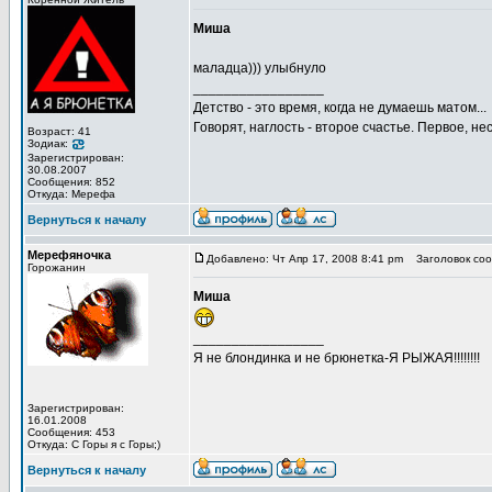
Миша
маладца))) улыбнуло
_________________
Детство - это время, когда не думаешь матом...
Говорят, наглость - второе счастье. Первое, не
Возраст: 41
Зодиак:
Зарегистрирован:
30.08.2007
Сообщения: 852
Откуда: Мерефа
Вернуться к началу
Мерефяночка
Добавлено: Чт Апр 17, 2008 8:41 pm
Заголовок соо
Горожанин
Миша
_________________
Я не блондинка и не брюнетка-Я РЫЖАЯ!!!!!!!!
Зарегистрирован:
16.01.2008
Сообщения: 453
Откуда: С Горы я с Горы;)
Вернуться к началу