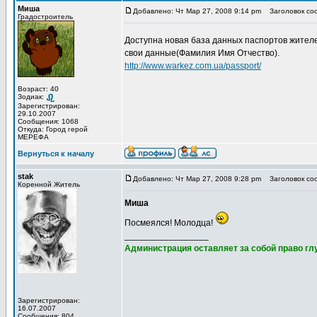
Миша
Добавлено: Чт Мар 27, 2008 9:14 pm
Заголовок соо
Градостроитель
Доступна новая база данных паспортов жителе
свои данные(Фамилия Имя Отчество).
http://www.warkez.com.ua/passport/
Возраст: 40
Зодиак:
Зарегистрирован:
29.10.2007
Сообщения: 1068
Откуда: Город герой
МЕРЕФА
Вернуться к началу
stak
Добавлено: Чт Мар 27, 2008 9:28 pm
Заголовок со
Коренной Житель
Миша
Посмеялся! Молодца!
_________________
Администрация оставляет за собой право глу
Зарегистрирован:
16.07.2007
Сообщения: 804