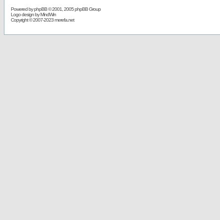
Powered by
phpBB
© 2001, 2005 phpBB Group
Logo design by MindWin
Copyright © 2007-2023 merefa.net