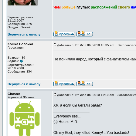
Чем
больше
глупых
распоряжений
своего
на
Зарегистрирован:
21.12.2007
Сообщения: 275
Откуда: Южный
Вернуться к началу
Кошка Белочка
Добавлено: Вт Июл 06, 2010 10:35 am
Заголовок с
Горожанин
Возраст: 39
Не понимаю народ, который с фанатизмом наб
Зодиак:
Зарегистрирован:
28.10.2008
Сообщения: 354
Вернуться к началу
Chester
Добавлено: Вт Июл 06, 2010 11:10 am
Заголовок с
Коренной Житель
Хм, а если бы бегали бабы?
_________________
Everybody lies...
(с) House M.D.
Oh my God, they killed Kenny! ...You bastards!