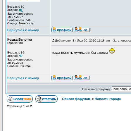
Возраст: 39
Зодиак:
Зарегистрирован:
18.07.2007
Сообщения: 746
Откуда: Merefa city
Вернуться к началу
Кошка Белочка
Добавлено: Вт Июл 06, 2010 11:18 am
Заголовок с
Горожанин
тогда понять мужиков я бы смогла
Возраст: 39
Зодиак:
Зарегистрирован:
28.10.2008
Сообщения: 354
Вернуться к началу
Показать сообщения:
Список форумов
->
Новости города
Страница
1
из
2