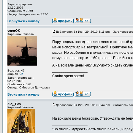
Зарегистрирован:
13.10.2007
Сообщения: 2069
Откуда: Рожденный в СССР
Вернуться к началу
veterOK
Добавлено: Вт Июн 29, 2010 8:11 pm
Заголовок со
Коренной Житель
Пару недель назад занесло меня в стольный гр
меня в спортбар на Театральной. Приятное мест
масса. Но особенно я впечатлилась не после ма
нему пивное ассорти - 160 гривень! Если бы в 
А на вокзале цены как? Всухую-то сидеть скучн
_________________
Возраст: 47
Зодиак:
Contra spem spero!
Зарегистрирован:
02.06.2008
Сообщения: 528
Откуда: С берегов Донузлава
Вернуться к началу
Zloj_Pes
Добавлено: Вт Июн 29, 2010 8:44 pm
Заголовок со
Коренной Житель
На вокзале цены божеские. Утверждать не беру
_________________
"Во многой мудрости есть много печали, и пре