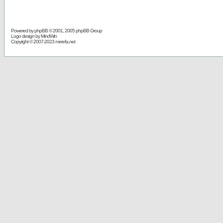
Powered by
phpBB
© 2001, 2005 phpBB Group
Logo design by MindWin
Copyright © 2007-2023 merefa.net