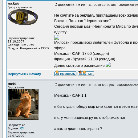
mr.Sch
Добавлено: Пт Июн 11, 2010 10:30 am
Заголовок со
Градостроитель
Не сочтите за рекламу, приглашаем всех жела
Вокзал. Палатка "Черниговское".
Сегодня первый матч Чемпионата Мира по футб
адресу.
Зарегистрирован:
13.10.2007
Милости просим всех любителей футбола и про
Сообщения: 2069
эфире.
Откуда: Рожденный в СССР
Мексика - ЮАР: 17.00 (сегодня)
Франция - Уругвай: 21.30 (сегодня)
Далее смотрите расписание
Вернуться к началу
tm44
Добавлено: Пт Июн 11, 2010 6:22 pm
Заголовок со
Горожанин
Мексика - ЮАР 1:1
я бы отдал победу юар мне кажется в этом мат
п.с. у меня радикал.ру не отображаются
Возраст: 46
Зодиак:
а какая диагональ экрана ?
Зарегистрирован:
02.07.2009