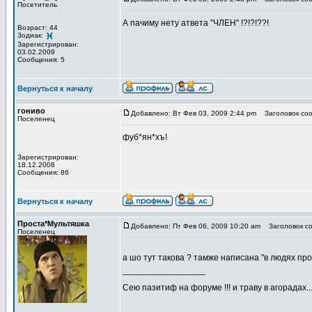
Посетитель
А пачиму нету атвета "ЧЛЕН" !?!?!??!
Возраст: 44
Зодиак:
Зарегистрирован:
03.02.2009
Сообщения: 5
Вернуться к началу
гониво
Добавлено: Вт Фев 03, 2009 2:44 pm
Заголовок соо
Поселенец
фуб*ян*хъ!
Зарегистрирован:
18.12.2008
Сообщения: 86
Вернуться к началу
Проста*Мультяшка
Добавлено: Пт Фев 06, 2009 10:20 am
Заголовок со
Поселенец
а шо тут такова ? тамже написана "в людях пр
_________________
Сею пазитиф на форуме !!! и траву в агорадах..