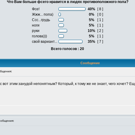
Что Вам больше фсего нравится в людях противоположного пола?
Фсе!
40%
[ 8 ]
Жжж... попа)
0%
[ 0 ]
Ссс...грудь
5%
[ 1 ]
ноги
5%
[ 1 ]
руки
10%
[ 2 ]
голова)))
5%
[ 1 ]
свой вариант...
35%
[ 7 ]
Всего голосов : 20
Сообщение
бщения:
с вот этим занудой непонятным? Который, к тому же не знает, чего хочет? Еще
общения: