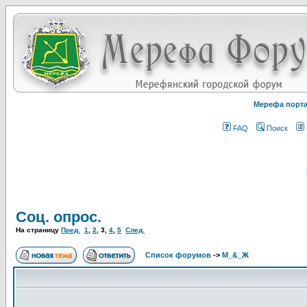
Мерефа порт
FAQ
Поиск
Соц. опрос.
На страницу
Пред.
1
,
2
,
3
,
4
,
5
След.
Список форумов
->
М_&_Ж