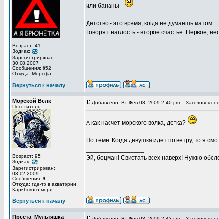
или бананы
_________________
Детство - это время, когда не думаешь матом...
Говорят, наглость - второе счастье. Первое, не
Возраст: 41
Зодиак:
Зарегистрирован:
30.08.2007
Сообщения: 852
Откуда: Мерефа
Вернуться к началу
Морской Волк
Добавлено: Вт Фев 03, 2009 2:40 pm
Заголовок соо
Посетитель
А как насчет морского волка, детка?
По теме: Когда девушка идет по ветру, то я смо
_________________
Возраст: 95
Эй, боцман! Свистать всех наверх! Нужно обсл
Зодиак:
Зарегистрирован:
03.02.2009
Сообщения: 9
Откуда: где-то в акватории
Карибского моря
Вернуться к началу
Проста_Мультяшка
Добавлено: Вт Фев 03, 2009 2:43 pm
Заголовок соо