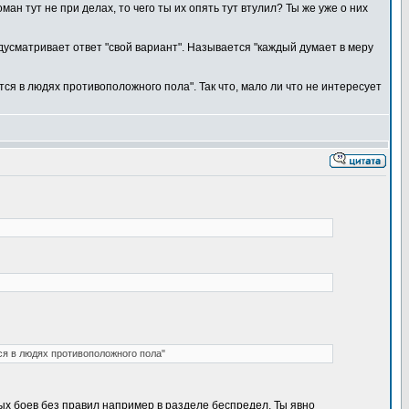
ан тут не при делах, то чего ты их опять тут втулил? Ты же уже о них
дусматривает ответ "свой вариант". Называется "каждый думает в меру
тся в людях противоположного пола". Так что, мало ли что не интересует
ся в людях противоположного пола"
ых боев без правил например в разделе беспредел. Ты явно