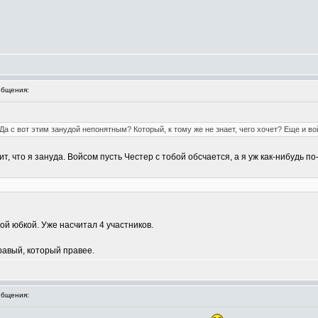
бщения:
Да с вот этим занудой непонятным? Который, к тому же не знает, чего хочет? Еще и вой
т, что я зануда. Войсом пусть Честер с тобой обсчается, а я уж как-нибудь 
ой юбкой. Уже насчитал 4 участников.
правый, который правее.
бщения: