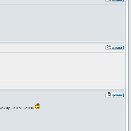
омойму шо к М шо к Ж