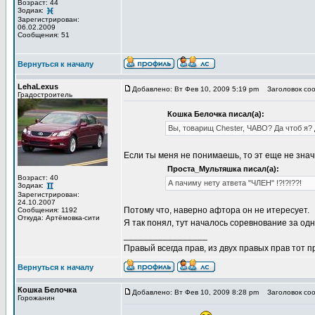
Возраст: 44
Зодиак:
Зарегистрирован:
06.02.2009
Сообщения: 51
Вернуться к началу
LehaLexus
Добавлено: Вт Фев 10, 2009 5:19 pm
Заголовок соо
Градостроитель
Кошка Белочка писал(а):
Вы, товарищ Chester, ЧАВО? Да чтоб я? 
Если ты меня не понимаешь, то эт еще не значи
Проста_Мультяшка писал(а):
Возраст: 40
А пачиму нету атвета "ЧЛЕН" !?!?!??!
Зодиак:
Зарегистрирован:
24.10.2007
Потому что, наверно афтора он не итересует.
Сообщения: 1192
Откуда: Артёмовка-сити
Я так понял, тут началось соревнование за одн
_________________
Правый всегда прав, из двух правых прав тот 
Вернуться к началу
Кошка Белочка
Добавлено: Вт Фев 10, 2009 8:28 pm
Заголовок соо
Горожанин