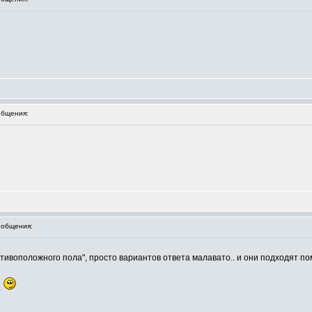
бщения:
общения:
отивоположного пола", просто вариантов ответа малавато.. и они подходят п
.