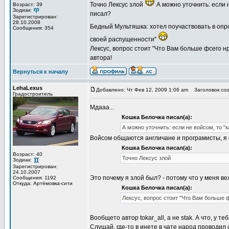
Точно Лексус злой
А можно уточнить: если н
Возраст: 39
Зодиак:
писал?
Зарегистрирован:
28.10.2008
Бедный Мультяшка: хотел поучаствовать в опр
Сообщения: 354
своей распущенности"
Лексус, вопрос стоит "Что Вам больше фсего нр
автора!
Вернуться к началу
LehaLexus
Добавлено: Чт Фев 12, 2009 1:06 am
Заголовок соо
Градостроитель
Мдааа...
Кошка Белочка писал(а):
А можно уточнить: если не войсом, то "к
Войсом общаются англичане и програмисты, я 
Кошка Белочка писал(а):
Возраст: 40
Точно Лексус злой
Зодиак:
Зарегистрирован:
24.10.2007
Это почему я злой был? - потому что у меня ве
Сообщения: 1192
Откуда: Артёмовка-сити
Кошка Белочка писал(а):
Лексус, вопрос стоит "Что Вам больше ф
Вообщето автор tokar_all, а не stak. А что, у т
Слушай, где-то в инете в чате народ проводи