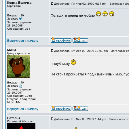
Кошка Белочка
Добавлено: Пн Фев 02, 2009 6:37 pm
Заголовок со
Горожанин
Фе, stak, я перец не люблю
Возраст: 39
Зодиак:
Зарегистрирован:
28.10.2008
Сообщения: 354
Вернуться к началу
Миша
Добавлено: Вт Фев 03, 2009 12:51 am
Заголовок со
Градостроитель
а клубничку
_________________
Не стоит прогибаться под изменчивый мир, пус
Возраст: 40
Зодиак:
Зарегистрирован:
29.10.2007
Сообщения: 1068
Откуда: Город герой
МЕРЕФА
Вернуться к началу
Наталья
Добавлено: Вт Фев 03, 2009 1:44 pm
Заголовок соо
Коренной Житель