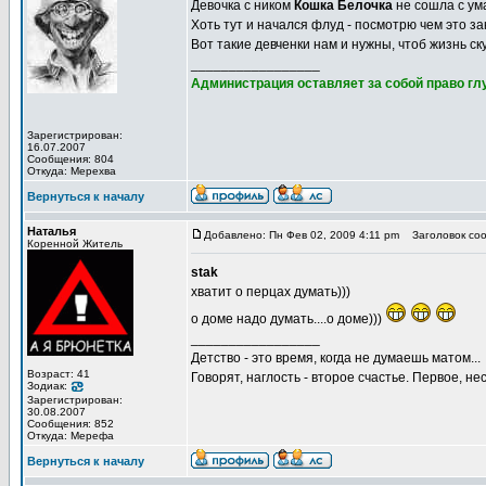
Девочка с ником
Кошка Белочка
не сошла с ума!
Хоть тут и начался флуд - посмотрю чем это за
Вот такие девченки нам и нужны, чтоб жизнь с
_________________
Администрация оставляет за собой право глу
Зарегистрирован:
16.07.2007
Сообщения: 804
Откуда: Мерехва
Вернуться к началу
Наталья
Добавлено: Пн Фев 02, 2009 4:11 pm
Заголовок соо
Коренной Житель
stak
хватит о перцах думать)))
о доме надо думать....о доме)))
_________________
Детство - это время, когда не думаешь матом...
Возраст: 41
Говорят, наглость - второе счастье. Первое, не
Зодиак:
Зарегистрирован:
30.08.2007
Сообщения: 852
Откуда: Мерефа
Вернуться к началу