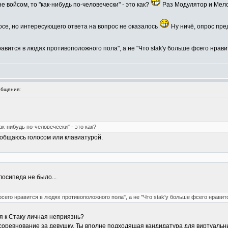
е войсом, то "как-нибудь по-человечески" - это как?
Раз Модулятор и Мелом
осе, но интересующего ответа на вопрос не оказалось
Ну ничё, опрос пре
авится в людях противоположного пола", а не "Что stak'у больше фсего нрави
бщения:
ак-нибудь по-человечески" - это как?
общаюсь голосом или клавиатурой.
лосипеда не было...
сего нравится в людях противоположного пола", а не "Что stak'у больше фсего нравит
ебя к Стаку личная неприязнь?
л соревнование за девушку. Ты вполне подходящая кандидатура для виртуальн