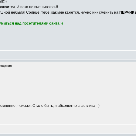
!)))
кончится. И пока не вмешиваюсь!!
кушной небыла! Солнце, тебе, как мне кажется, нужно ник сменить на
ПЕРЧИК
миться над посетителями сайта ))
бщения:
сомненно, - сиськи. Стало быть, я абсолютно счастлива =)