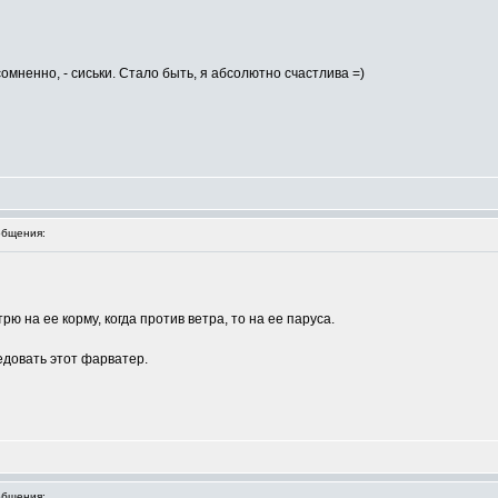
сомненно, - сиськи. Стало быть, я абсолютно счастлива =)
бщения:
трю на ее корму, когда против ветра, то на ее паруса.
едовать этот фарватер.
бщения: