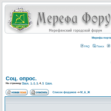
Мерефа порт
FAQ
Поиск
Соц. опрос.
На страницу
Пред.
1
,
2
,
3
,
4
,
5
След.
Список форумов
->
М_&_Ж