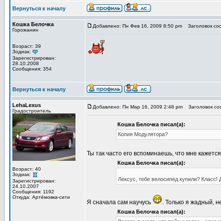
Вернуться к началу
Кошка Белочка
Добавлено: Пн Фев 16, 2009 8:50 pm
Заголовок со
Горожанин
Возраст: 39
Зодиак:
Зарегистрирован:
28.10.2008
Сообщения: 354
Вернуться к началу
LehaLexus
Добавлено: Пн Мар 16, 2009 2:48 pm
Заголовок со
Градостроитель
Кошка Белочка писал(а):
Копия Модулятора?
Ты так часто его вспоминаешь, что мне кажется
Кошка Белочка писал(а):
Возраст: 40
Зодиак:
Лексус, тебе велосипед купили? Класс!
Зарегистрирован:
24.10.2007
Сообщения: 1192
Откуда: Артёмовка-сити
Я сначала сам научусь
. Только я жадный, 
Кошка Белочка писал(а):