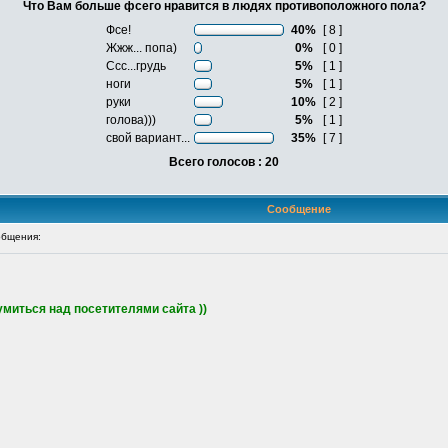
Что Вам больше фсего нравится в людях противоположного пола?
Фсе!
40%
[ 8 ]
Жжж... попа)
0%
[ 0 ]
Ссс...грудь
5%
[ 1 ]
ноги
5%
[ 1 ]
руки
10%
[ 2 ]
голова)))
5%
[ 1 ]
свой вариант...
35%
[ 7 ]
Всего голосов : 20
Сообщение
бщения:
миться над посетителями сайта ))