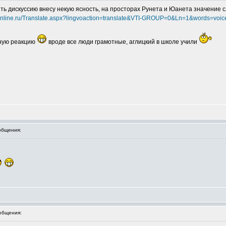
ть дискуссию внесу некую ясность, на просторах Рунета и Юанета значение сл
online.ru/Translate.aspx?lingvoaction=translate&VTI-GROUP=0&Ln=1&words=voic
рную реакцию
вроде все люди грамотные, аглицкий в школе учили
общения:
общения: