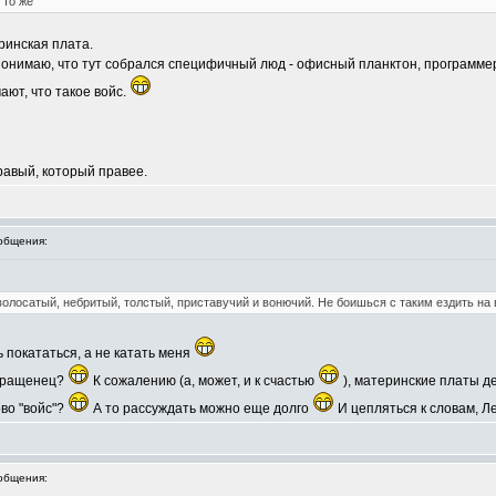
 то же
ринская плата.
 понимаю, что тут собрался специфичный люд - офисный планктон, программе
ают, что такое войс.
правый, который правее.
общения:
волосатый, небритый, толстый, приставучий и вонючий. Не боишься с таким ездить на
 покататься, а не катать меня
звращенец?
К сожалению (а, может, и к счастью
), материнские платы д
ово "войс"?
А то рассуждать можно еще долго
И цепляться к словам, Л
общения: