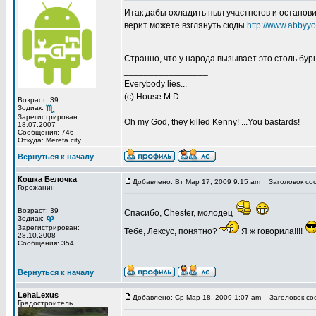
Итак дабы охладить пыл участнегов и останови
верит можете взглянуть сюды
http://www.abbyy
Странно, что у народа вызывает это столь бу
_________________
Everybody lies...
(с) House M.D.
Возраст: 39
Зодиак:
Зарегистрирован:
Oh my God, they killed Kenny! ...You bastards!
18.07.2007
Сообщения: 746
Откуда: Merefa city
Вернуться к началу
Кошка Белочка
Добавлено: Вт Мар 17, 2009 9:15 am
Заголовок со
Горожанин
Возраст: 39
Спасибо, Chester, молодец
Зодиак:
Зарегистрирован:
Тебе, Лексус, понятно?
Я ж говорила!!!!
28.10.2008
Сообщения: 354
Вернуться к началу
LehaLexus
Добавлено: Ср Мар 18, 2009 1:07 am
Заголовок со
Градостроитель