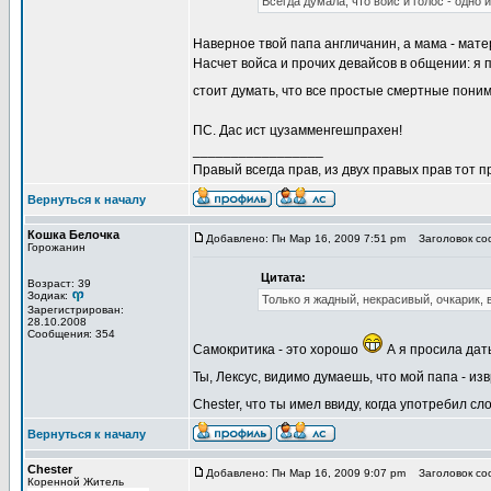
Всегда думала, что войс и голос - одно и
Наверное твой папа англичанин, а мама - мате
Насчет войса и прочих девайсов в общении: я
стоит думать, что все простые смертные поним
ПС. Дас ист цузамменгешпрахен!
_________________
Правый всегда прав, из двух правых прав тот 
Вернуться к началу
Кошка Белочка
Добавлено: Пн Мар 16, 2009 7:51 pm
Заголовок со
Горожанин
Цитата:
Возраст: 39
Зодиак:
Только я жадный, некрасивый, очкарик, 
Зарегистрирован:
28.10.2008
Сообщения: 354
Самокритика - это хорошо
А я просила дать
Ты, Лексус, видимо думаешь, что мой папа - и
Chester, что ты имел ввиду, когда употребил сл
Вернуться к началу
Chester
Добавлено: Пн Мар 16, 2009 9:07 pm
Заголовок со
Коренной Житель