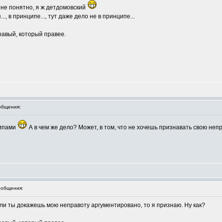
о не понятно, я ж детдомовский
.., в принципе..., тут даже дело не в принципе...
правый, который правее.
общения:
ципами
А в чем же дело? Может, в том, что не хочешь признавать свою не
общения:
ли ты докажешь мою неправоту аргументировано, то я признаю. Ну как?