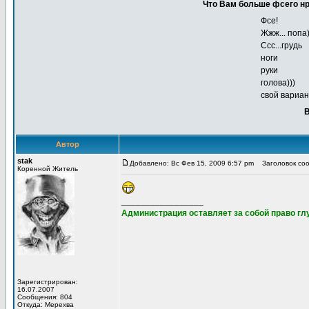
Что Вам больше фсего н
Фсе!
Жжж... попа
Ссс...грудь
ноги
руки
голова)))
свой вариант
В
Автор
stak
Добавлено: Вс Фев 15, 2009 6:57 pm
Заголовок соо
Коренной Житель
_________________
Администрация оставляет за собой право глу
Зарегистрирован:
16.07.2007
Сообщения: 804
Откуда: Мерехва