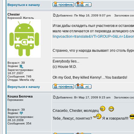
Вернуться к началу
Chester
Добавлено: Пн Мар 16, 2009 9:07 pm
Заголовок со
Коренной Житель
Итак дабы охладить пыл участнегов и останови
мало чем отличается от перевода аглицкого сл
lingvoaction=translate&VTI-GROUP=0&Ln=1&wor
Странно, что у народа вызывает это столь бу
_________________
Everybody lies...
Возраст: 39
Зодиак:
(с) House M.D.
Зарегистрирован:
18.07.2007
Сообщения: 746
Oh my God, they killed Kenny! ...You bastards!
Откуда: Merefa city
Вернуться к началу
Кошка Белочка
Добавлено: Вт Мар 17, 2009 9:15 am
Заголовок со
Горожанин
Возраст: 39
Спасибо, Chester, молодец
Зодиак:
Зарегистрирован:
Тебе, Лексус, понятно?
Я ж говорила!!!!
28.10.2008
Сообщения: 354