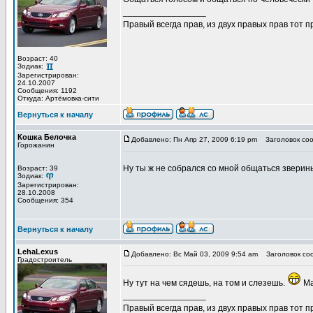
_________________
Правый всегда прав, из двух правых прав тот 
Возраст: 40
Зодиак:
Зарегистрирован:
24.10.2007
Сообщения: 1192
Откуда: Артёмовка-сити
Вернуться к началу
Кошка Белочка
Добавлено: Пн Апр 27, 2009 6:19 pm
Заголовок соо
Горожанин
Ну ты ж не собрался со мной общаться звери
Возраст: 39
Зодиак:
Зарегистрирован:
28.10.2008
Сообщения: 354
Вернуться к началу
LehaLexus
Добавлено: Вс Май 03, 2009 9:54 am
Заголовок со
Градостроитель
Ну тут на чем сядешь, на том и слезешь.
Ма
_________________
Правый всегда прав, из двух правых прав тот 