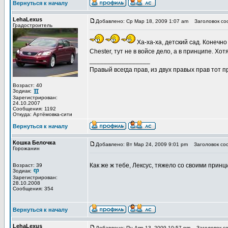
Вернуться к началу
LehaLexus
Добавлено: Ср Мар 18, 2009 1:07 am
Заголовок со
Градостроитель
Ха-ха-ха, детский сад. Конечн
Chester, тут не в войсе дело, а в принципе. Хотя.
_________________
Правый всегда прав, из двух правых прав тот 
Возраст: 40
Зодиак:
Зарегистрирован:
24.10.2007
Сообщения: 1192
Откуда: Артёмовка-сити
Вернуться к началу
Кошка Белочка
Добавлено: Вт Мар 24, 2009 9:01 pm
Заголовок со
Горожанин
Как же ж тебе, Лексус, тяжело со своими прин
Возраст: 39
Зодиак:
Зарегистрирован:
28.10.2008
Сообщения: 354
Вернуться к началу
LehaLexus
Добавлено: Пн Апр 13, 2009 10:57 pm
Заголовок со