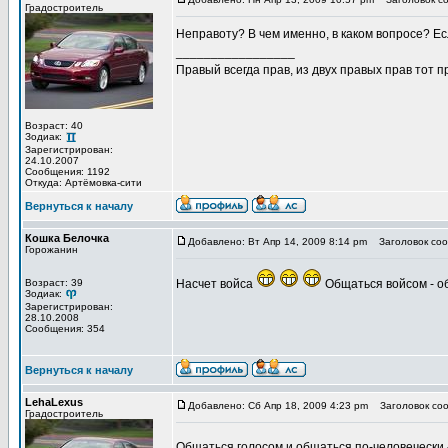
Градостроитель
Неправоту? В чем именно, в каком вопросе? Ес
_________________
Правый всегда прав, из двух правых прав тот 
Возраст: 40
Зодиак:
Зарегистрирован:
24.10.2007
Сообщения: 1192
Откуда: Артёмовка-сити
Вернуться к началу
Кошка Белочка
Добавлено: Вт Апр 14, 2009 8:14 pm
Заголовок соо
Горожанин
Возраст: 39
Насчет войса
Общаться войсом - о
Зодиак:
Зарегистрирован:
28.10.2008
Сообщения: 354
Вернуться к началу
LehaLexus
Добавлено: Сб Апр 18, 2009 4:23 pm
Заголовок соо
Градостроитель
Общаться голосом и общаться по-человечески 