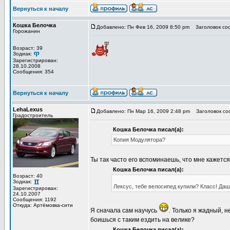
Вернуться к началу
Кошка Белочка
Добавлено: Пн Фев 16, 2009 8:50 pm
Заголовок со
Горожанин
Возраст: 39
Зодиак:
Зарегистрирован:
28.10.2008
Сообщения: 354
Вернуться к началу
LehaLexus
Добавлено: Пн Мар 16, 2009 2:48 pm
Заголовок со
Градостроитель
Кошка Белочка писал(а):
Копия Модулятора?
Ты так часто его вспоминаешь, что мне кажется
Кошка Белочка писал(а):
Возраст: 40
Зодиак:
Лексус, тебе велосипед купили? Класс! Даш
Зарегистрирован:
24.10.2007
Сообщения: 1192
Откуда: Артёмовка-сити
Я сначала сам научусь
. Только я жадный, 
боишься с таким ездить на велике?
Кошка Белочка писал(а):