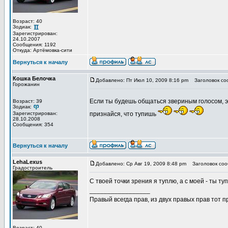
Возраст: 40
Зодиак:
Зарегистрирован:
24.10.2007
Сообщения: 1192
Откуда: Артёмовка-сити
Вернуться к началу
Кошка Белочка
Добавлено: Пт Июл 10, 2009 8:16 pm
Заголовок со
Горожанин
Если ты будешь общаться звериным голосом, э
Возраст: 39
Зодиак:
Зарегистрирован:
признайся, что тупишь
28.10.2008
Сообщения: 354
Вернуться к началу
LehaLexus
Добавлено: Ср Авг 19, 2009 8:48 pm
Заголовок соо
Градостроитель
С твоей точки зрения я туплю, а с моей - ты ту
_________________
Правый всегда прав, из двух правых прав тот 
Возраст: 40