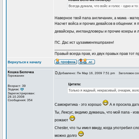
Всегда думала, что войс и голос - одно и то
Наверное твой папа англичанин, а мама - мате
Насчет войса и прочих девайсов в общении: я
девайсеры, ингландловеры и прочие юзеры и лу
ПС. Дас ист цузамменгешпрахен!
_________________
Правый всегда прав, из двух правых прав тот 
Вернуться к началу
Кошка Белочка
Добавлено: Пн Мар 16, 2009 7:51 pm
Заголовок со
Горожанин
Цитата:
Возраст: 39
Зодиак:
Только я жадный, некрасивый, очкарик, вол
Зарегистрирован:
28.10.2008
Сообщения: 354
Самокритика - это хорошо
А я просила дать
Ты, Лексус, видимо думаешь, что мой папа - и
рожают
Chester, что ты имел ввиду, когда употребил сл
можно долго