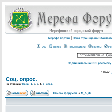
|
Мерефа портал
Наша страница во ВКонтакт
FAQ
Поиск
Пользователи
Группы
Ре
Подпишитесь на RRS рассылку 
Язык:
Соц. опрос.
На страницу
Пред.
1
,
2
,
3
,
4
,
5
След.
Список форумов
->
М_&_Ж