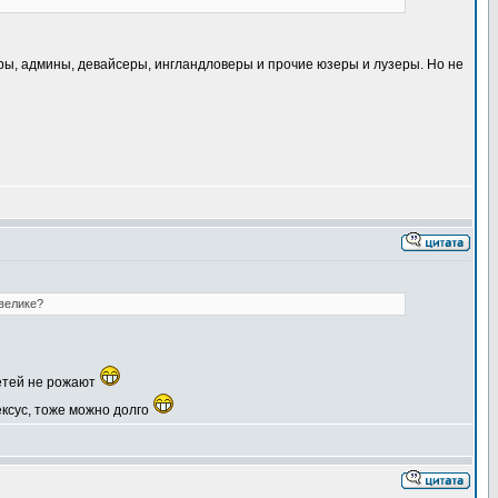
ры, админы, девайсеры, ингландловеры и прочие юзеры и лузеры. Но не
 велике?
етей не рожают
ексус, тоже можно долго