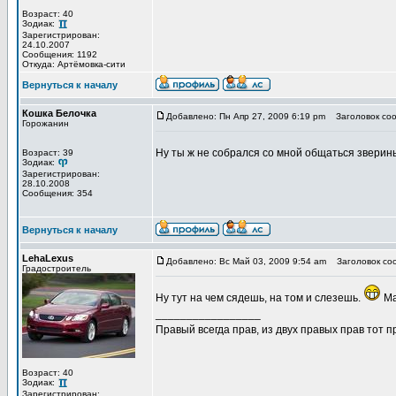
Возраст: 40
Зодиак:
Зарегистрирован:
24.10.2007
Сообщения: 1192
Откуда: Артёмовка-сити
Вернуться к началу
Кошка Белочка
Добавлено: Пн Апр 27, 2009 6:19 pm
Заголовок соо
Горожанин
Ну ты ж не собрался со мной общаться звери
Возраст: 39
Зодиак:
Зарегистрирован:
28.10.2008
Сообщения: 354
Вернуться к началу
LehaLexus
Добавлено: Вс Май 03, 2009 9:54 am
Заголовок со
Градостроитель
Ну тут на чем сядешь, на том и слезешь.
Ма
_________________
Правый всегда прав, из двух правых прав тот 
Возраст: 40
Зодиак:
Зарегистрирован: