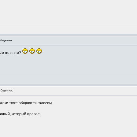
бщения:
ным голосом?
общения:
каки тоже общаются голосом
правый, который правее.