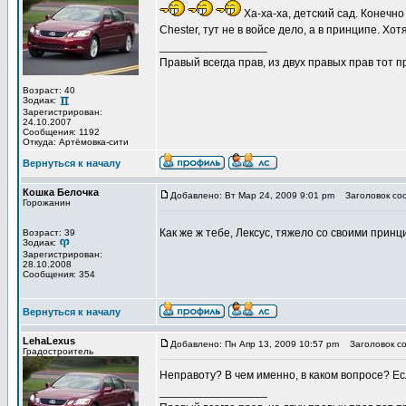
Ха-ха-ха, детский сад. Конечн
Chester, тут не в войсе дело, а в принципе. Хотя.
_________________
Правый всегда прав, из двух правых прав тот 
Возраст: 40
Зодиак:
Зарегистрирован:
24.10.2007
Сообщения: 1192
Откуда: Артёмовка-сити
Вернуться к началу
Кошка Белочка
Добавлено: Вт Мар 24, 2009 9:01 pm
Заголовок со
Горожанин
Как же ж тебе, Лексус, тяжело со своими прин
Возраст: 39
Зодиак:
Зарегистрирован:
28.10.2008
Сообщения: 354
Вернуться к началу
LehaLexus
Добавлено: Пн Апр 13, 2009 10:57 pm
Заголовок со
Градостроитель
Неправоту? В чем именно, в каком вопросе? Ес
_________________