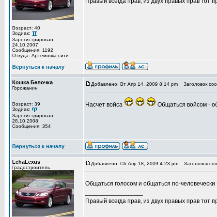
Правый всегда прав, из двух правых прав тот 
Возраст: 40
Зодиак:
Зарегистрирован:
24.10.2007
Сообщения: 1192
Откуда: Артёмовка-сити
Вернуться к началу
Кошка Белочка
Добавлено: Вт Апр 14, 2009 8:14 pm
Заголовок соо
Горожанин
Возраст: 39
Насчет войса
Общаться войсом - о
Зодиак:
Зарегистрирован:
28.10.2008
Сообщения: 354
Вернуться к началу
LehaLexus
Добавлено: Сб Апр 18, 2009 4:23 pm
Заголовок соо
Градостроитель
Общаться голосом и общаться по-человечески 
_________________
Правый всегда прав, из двух правых прав тот 