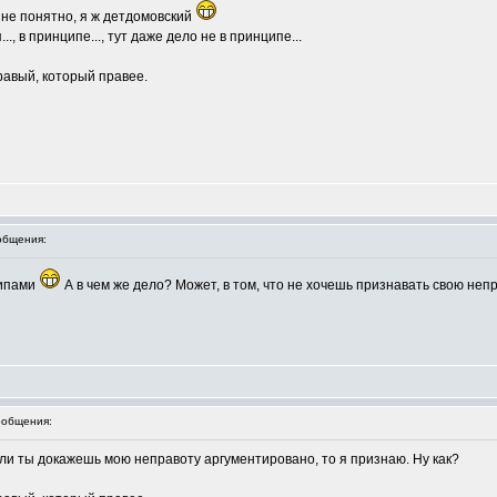
о не понятно, я ж детдомовский
.., в принципе..., тут даже дело не в принципе...
правый, который правее.
общения:
ципами
А в чем же дело? Может, в том, что не хочешь признавать свою не
общения:
ли ты докажешь мою неправоту аргументировано, то я признаю. Ну как?