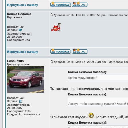
Вернуться к началу
Кошка Белочка
Добавлено: Пн Фев 16, 2009 8:50 pm
Заголовок со
Горожанин
Возраст: 39
Зодиак:
Зарегистрирован:
28.10.2008
Сообщения: 354
Вернуться к началу
LehaLexus
Добавлено: Пн Мар 16, 2009 2:48 pm
Заголовок со
Градостроитель
Кошка Белочка писал(а):
Копия Модулятора?
Ты так часто его вспоминаешь, что мне кажется
Кошка Белочка писал(а):
Возраст: 40
Зодиак:
Лексус, тебе велосипед купили? Класс!
Зарегистрирован:
24.10.2007
Сообщения: 1192
Откуда: Артёмовка-сити
Я сначала сам научусь
. Только я жадный, 
Кошка Белочка писал(а):