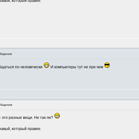
правый, который правее.
бщения:
бщаться по-человечески
И компьютеры тут не при чем
бщения:
- это разные вещи. Не так ли?
правый, который правее.