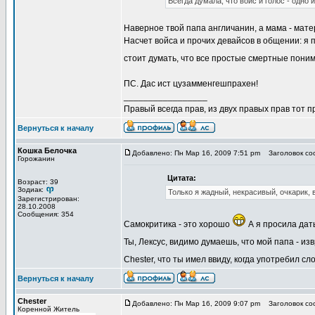
Всегда думала, что войс и голос - одно и
Наверное твой папа англичанин, а мама - мате
Насчет войса и прочих девайсов в общении: я
стоит думать, что все простые смертные поним
ПС. Дас ист цузамменгешпрахен!
_________________
Правый всегда прав, из двух правых прав тот 
Вернуться к началу
Кошка Белочка
Добавлено: Пн Мар 16, 2009 7:51 pm
Заголовок со
Горожанин
Цитата:
Возраст: 39
Зодиак:
Только я жадный, некрасивый, очкарик, 
Зарегистрирован:
28.10.2008
Сообщения: 354
Самокритика - это хорошо
А я просила дать
Ты, Лексус, видимо думаешь, что мой папа - и
Chester, что ты имел ввиду, когда употребил сл
Вернуться к началу
Chester
Добавлено: Пн Мар 16, 2009 9:07 pm
Заголовок со
Коренной Житель