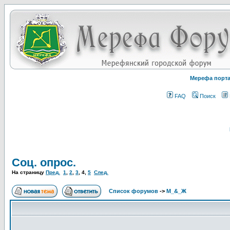
Мерефа порт
FAQ
Поиск
Соц. опрос.
На страницу
Пред.
1
,
2
,
3
,
4
,
5
След.
Список форумов
->
М_&_Ж