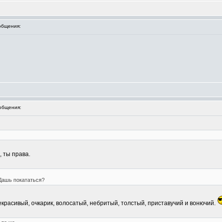
общения:
общения:
, ты права.
 Дашь покататься?
некрасивый, очкарик, волосатый, небритый, толстый, приставучий и вонючий.