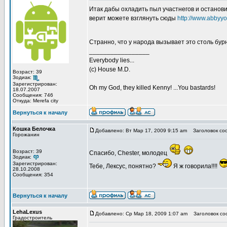
Итак дабы охладить пыл участнегов и останови
верит можете взглянуть сюды
http://www.abbyy
Странно, что у народа вызывает это столь бу
_________________
Everybody lies...
(с) House M.D.
Возраст: 39
Зодиак:
Зарегистрирован:
Oh my God, they killed Kenny! ...You bastards!
18.07.2007
Сообщения: 746
Откуда: Merefa city
Вернуться к началу
Кошка Белочка
Добавлено: Вт Мар 17, 2009 9:15 am
Заголовок со
Горожанин
Возраст: 39
Спасибо, Chester, молодец
Зодиак:
Зарегистрирован:
Тебе, Лексус, понятно?
Я ж говорила!!!!
28.10.2008
Сообщения: 354
Вернуться к началу
LehaLexus
Добавлено: Ср Мар 18, 2009 1:07 am
Заголовок со
Градостроитель