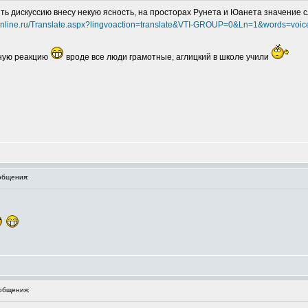
ть дискуссию внесу некую ясность, на просторах Рунета и Юанета значение сл
online.ru/Translate.aspx?lingvoaction=translate&VTI-GROUP=0&Ln=1&words=voic
рную реакцию
вроде все люди грамотные, аглицкий в школе учили
общения:
общения: