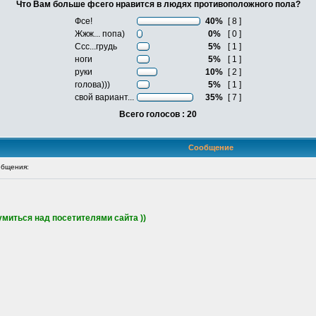
Что Вам больше фсего нравится в людях противоположного пола?
Фсе!
40%
[ 8 ]
Жжж... попа)
0%
[ 0 ]
Ссс...грудь
5%
[ 1 ]
ноги
5%
[ 1 ]
руки
10%
[ 2 ]
голова)))
5%
[ 1 ]
свой вариант...
35%
[ 7 ]
Всего голосов : 20
Сообщение
бщения:
миться над посетителями сайта ))