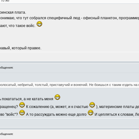
 то же
ринская плата.
 понимаю, что тут собрался специфичный люд - офисный планктон, программе
ают, что такое войс.
правый, который правее.
общения:
волосатый, небритый, толстый, приставучий и вонючий. Не боишься с таким ездить на
 покататься, а не катать меня
звращенец?
К сожалению (а, может, и к счастью
), материнские платы д
ово "войс"?
А то рассуждать можно еще долго
И цепляться к словам, Л
общения: